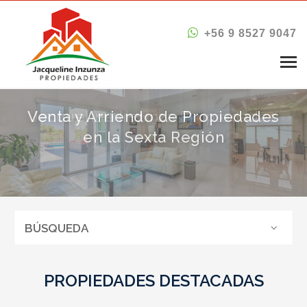
+56 9 8527 9047
INICIO
Venta y Arriendo de Propiedades
VENTAS
en la Sexta Región
ARRIENDOS
NOSOTROS
SERVICIOS
BÚSQUEDA
CONTACTO
PROPIEDADES DESTACADAS