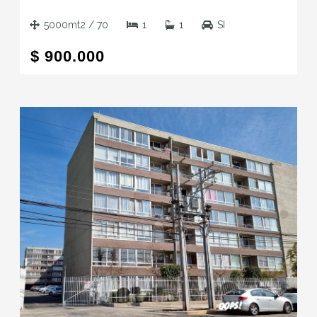
REGION
5000mt2 / 70
1
1
SI
$ 900.000